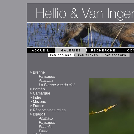
>
Brenne
Paysages
Animaux
La Brenne vue du ciel
>
Bornéo
>
Camargue
>
Indre
>
Mezenc
>
France
>
Réserves naturelles
>
Bijagos
Animaux
Paysages
Portraits
Ethno