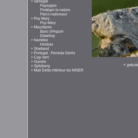
>
Sénégal
Paysages
Protéger la nature
Parcs nationaux
>
Puy Mary
Puy Mary
>
Mauritanie
Banc d'Arguin
Diawling
>
Namibie
Himbas
>
Shetland
>
Portugal : Peneda Gerès
>
Cap-Vert
>
Guinée
<
précé
>
Spitzberg
>
Mali Delta intérieur du NIGER