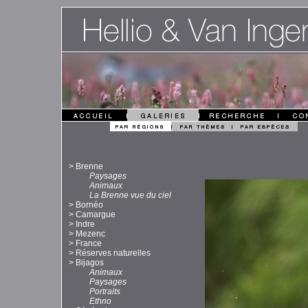
>
Brenne
Paysages
Animaux
La Brenne vue du ciel
>
Bornéo
>
Camargue
>
Indre
>
Mezenc
>
France
>
Réserves naturelles
>
Bijagos
Animaux
Paysages
Portraits
Ethno