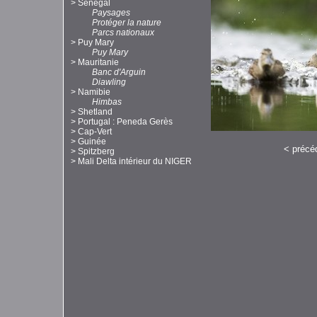
>
Sénégal
Paysages
Protéger la nature
Parcs nationaux
>
Puy Mary
Puy Mary
>
Mauritanie
Banc d'Arguin
Diawling
>
Namibie
Himbas
>
Shetland
>
Portugal : Peneda Gerès
>
Cap-Vert
>
Guinée
<
précé
>
Spitzberg
>
Mali Delta intérieur du NIGER