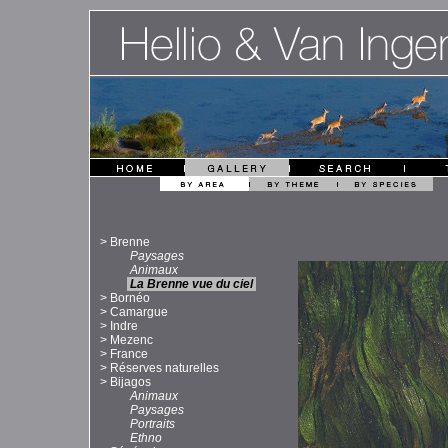
>
Brenne
Paysages
Animaux
La Brenne vue du ciel
>
Bornéo
>
Camargue
>
Indre
>
Mezenc
>
France
>
Réserves naturelles
>
Bijagos
Animaux
Paysages
Portraits
Ethno