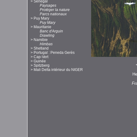
>
Sénégal
Paysages
Protéger la nature
Parcs nationaux
>
Puy Mary
Puy Mary
>
Mauritanie
Banc d'Arguin
Diawling
>
Namibie
Himbas
>
Shetland
>
Portugal : Peneda Gerès
>
Cap-Vert
>
Guinée
>
Spitzberg
>
Mali Delta intérieur du NIGER
He
Fr