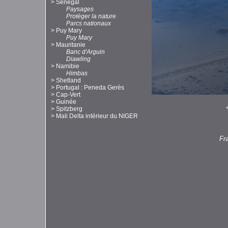
>
Sénégal
Paysages
Protéger la nature
Parcs nationaux
>
Puy Mary
Puy Mary
>
Mauritanie
Banc d'Arguin
Diawling
>
Namibie
Himbas
>
Shetland
>
Portugal : Peneda Gerès
>
Cap-Vert
>
Guinée
>
Spitzberg
>
Mali Delta intérieur du NIGER
Fr