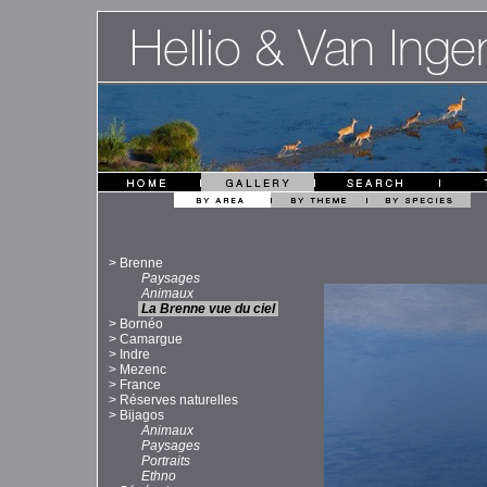
>
Brenne
Paysages
Animaux
La Brenne vue du ciel
>
Bornéo
>
Camargue
>
Indre
>
Mezenc
>
France
>
Réserves naturelles
>
Bijagos
Animaux
Paysages
Portraits
Ethno