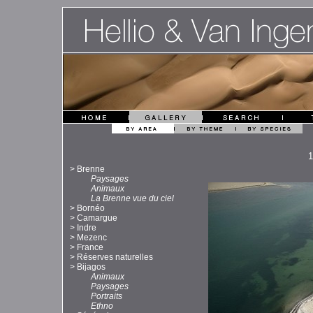
>
Brenne
Paysages
Animaux
La Brenne vue du ciel
>
Bornéo
>
Camargue
>
Indre
>
Mezenc
>
France
>
Réserves naturelles
>
Bijagos
Animaux
Paysages
Portraits
Ethno