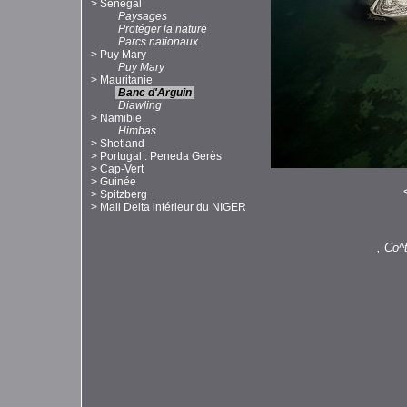
>
Sénégal
Paysages
Protéger la nature
Parcs nationaux
>
Puy Mary
Puy Mary
>
Mauritanie
Banc d'Arguin
Diawling
>
Namibie
Himbas
>
Shetland
>
Portugal : Peneda Gerès
>
Cap-Vert
>
Guinée
>
Spitzberg
>
Mali Delta intérieur du NIGER
, Co^t