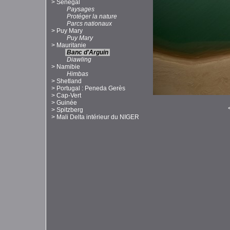
>
Sénégal
Paysages
Protéger la nature
Parcs nationaux
>
Puy Mary
Puy Mary
>
Mauritanie
Banc d'Arguin
Diawling
>
Namibie
Himbas
>
Shetland
>
Portugal : Peneda Gerès
>
Cap-Vert
>
Guinée
>
Spitzberg
>
Mali Delta intérieur du NIGER