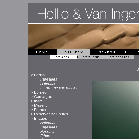
>
Brenne
Paysages
Animaux
La Brenne vue du ciel
>
Bornéo
>
Camargue
>
Indre
>
Mezenc
>
France
>
Réserves naturelles
>
Bijagos
Animaux
Paysages
Portraits
Ethno