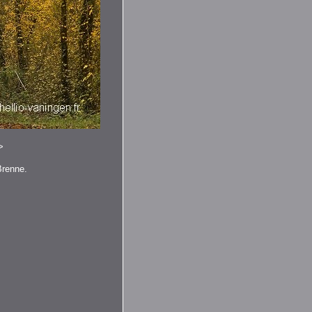
>
Brenne.