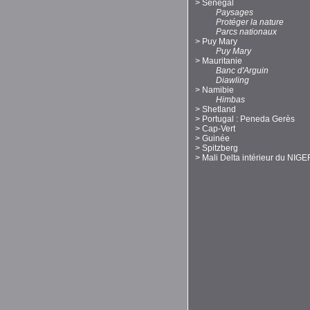
>
Sénégal
Paysages
Protéger la nature
Parcs nationaux
>
Puy Mary
Puy Mary
>
Mauritanie
Banc d'Arguin
Diawling
>
Namibie
Himbas
>
Shetland
>
Portugal : Peneda Gerès
>
Cap-Vert
>
Guinée
>
Spitzberg
>
Mali Delta intérieur du NIGE