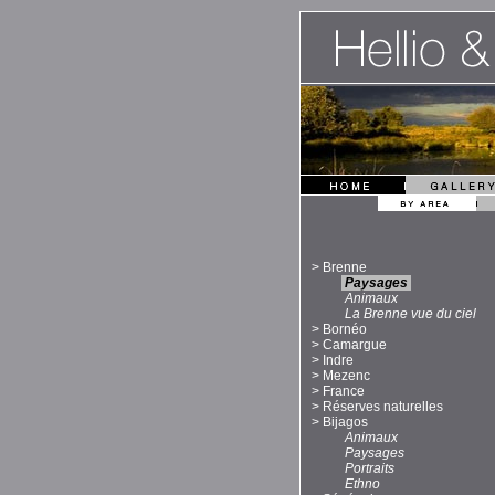
>
Brenne
Paysages
Animaux
La Brenne vue du ciel
>
Bornéo
>
Camargue
>
Indre
>
Mezenc
>
France
>
Réserves naturelles
>
Bijagos
Animaux
Paysages
Portraits
Ethno