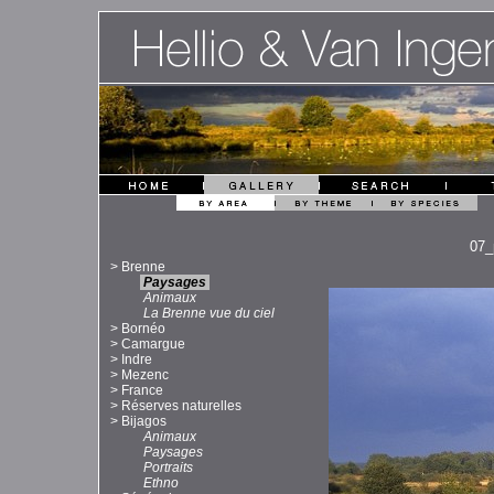
07_
>
Brenne
Paysages
Animaux
La Brenne vue du ciel
>
Bornéo
>
Camargue
>
Indre
>
Mezenc
>
France
>
Réserves naturelles
>
Bijagos
Animaux
Paysages
Portraits
Ethno