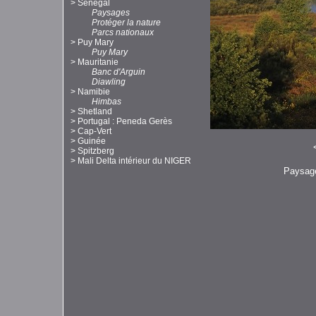
>
Sénégal
Paysages
Protéger la nature
Parcs nationaux
>
Puy Mary
Puy Mary
>
Mauritanie
Banc d'Arguin
Diawling
>
Namibie
Himbas
>
Shetland
>
Portugal : Peneda Gerès
>
Cap-Vert
>
Guinée
>
Spitzberg
>
Mali Delta intérieur du NIGER
Paysage