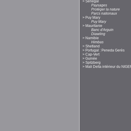
>
Sénégal
Paysages
Protéger la nature
Parcs nationaux
>
Puy Mary
Puy Mary
>
Mauritanie
Banc d'Arguin
Diawling
>
Namibie
Himbas
>
Shetland
>
Portugal : Peneda Gerès
>
Cap-Vert
>
Guinée
>
Spitzberg
>
Mali Delta intérieur du NIGE