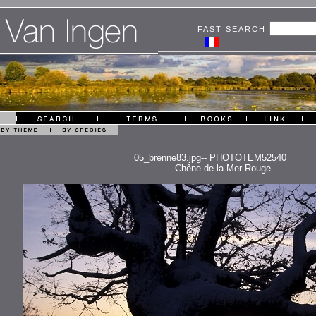
FAST SEARCH
05_brenne83.jpg-- PHOTOTEM52540
Chêne de la Mer-Rouge