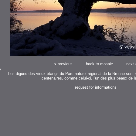
<
previous
back to mosaic
next
R
Les digues des vieux étangs du Parc naturel régional de la Brenne sont
centenaires, comme celui-ci, l'un des plus beaux de la
request for informations